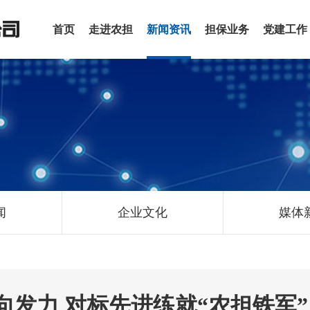
首页
走进农担
新闻资讯
担保业务
党建工作
闻
企业文化
媒体
向发力 对标先进练就“农担铁军”