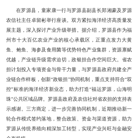
在罗源县，童家康一行与罗源县副县长郑湘豪及罗源
农信社主任卓留彬举行座谈。双方紧扣海洋经济高质量发
展主题，深入探讨产业升级举措。据介绍，罗源县作为福
州市十大百亿农业产业的核心承载区，正重点发力大黄
鱼、鲍鱼、海参及食用菌等优势特色产业集群，资源禀赋
优越，产业链升级需求迫切，政银担合作空间巨大。省农
担计划投入专项资金与骨干力量，与罗源县政府共建全产
业链合作样板，创新“政银担”协同机制，重点支持符合“双
控”标准的海洋经济新业态，助力打造“福运罗源，山海明
珠”公共区域品牌。罗源县政府及农信社对省农担的支持表
示感谢。三方商定，进一步完善协同机制，近期推动新一
轮合作模式签约落地，整合政策、资金与渠道资源，助力
罗源从传统养殖向精深加工转型，实现产业兴旺与金融安